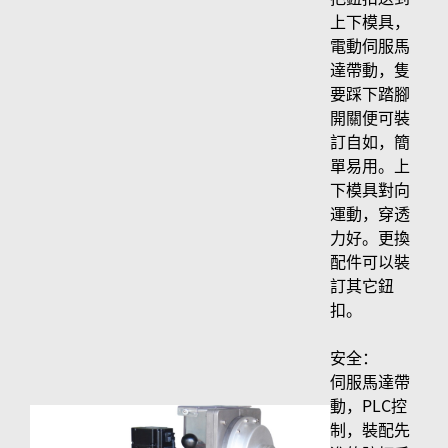
上下模具，
電動伺服馬
達帶動，隻
要踩下踏腳
開關便可裝
訂自如，簡
單易用。上
下模具對向
運動，穿透
力好。更換
配件可以裝
訂其它鈕
扣。
安全：
伺服馬達帶
動，PLC控
制，裝配先