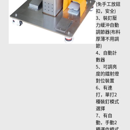
(免手工放鈕
扣，安全)
3、裝釘壓
力緩沖自動
調節器(布料
厚薄不用調
節)
4、自動計
數器
5、可調亮
度的鐳射燈
對位裝置
6、有連
打，單打2
種裝釘模式
選擇
7、有自
動，手動2
種運作模式