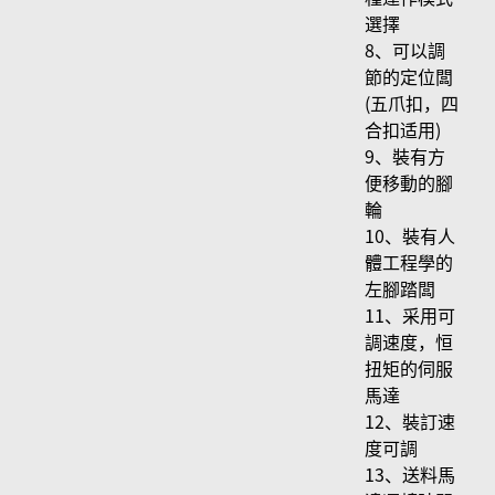
選擇
8、可以調
節的定位闆
(五爪扣，四
合扣适用)
9、裝有方
便移動的腳
輪
10、裝有人
體工程學的
左腳踏闆
11、采用可
調速度，恒
扭矩的伺服
馬達
12、裝訂速
度可調
13、送料馬