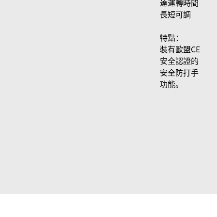
達運轉時間
長短可調
特點：
裝有歐盟CE
安全認證的
安全防打手
功能。