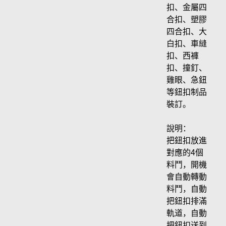
扣、金屬四
合扣、塑膠
四合扣、大
白扣、車縫
扣、西褲
扣、撞釘、
雞眼、急鈕
等鈕扣制品
裝訂。
說明：
把鈕扣放進
對應的4個
料鬥，開機
會自動轉動
料鬥，自動
把鈕扣排滿
軌道，自動
把鈕扣送到