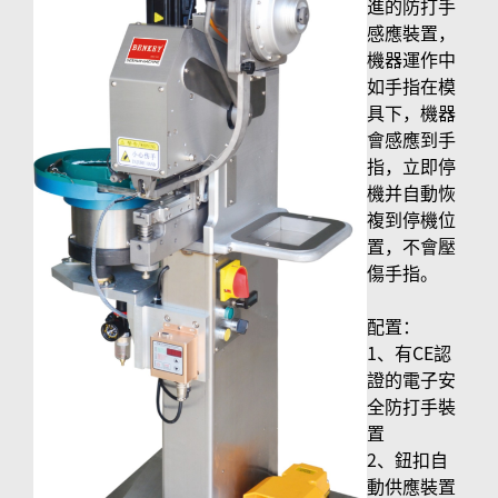
進的防打手
感應裝置，
機器運作中
如手指在模
具下，機器
會感應到手
指，立即停
機并自動恢
複到停機位
置，不會壓
傷手指。
配置：
1、有CE認
證的電子安
全防打手裝
置
2、鈕扣自
動供應裝置