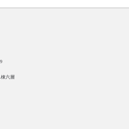
9
A棟六層