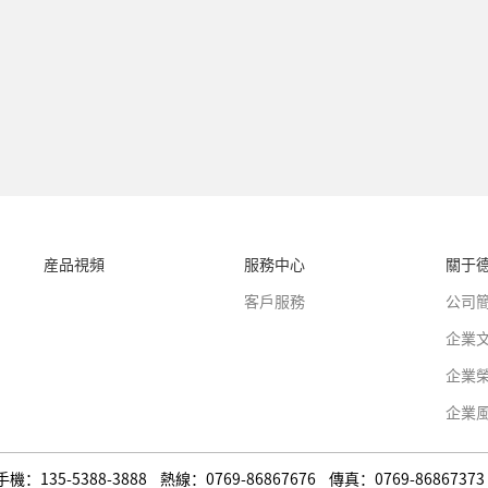
産品視頻
服務中心
關于
客戶服務
公司
企業
企業
企業
35-5388-3888 熱線：0769-86867676 傳真：0769-86867373