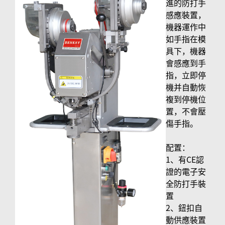
進的防打手
感應裝置，
機器運作中
如手指在模
具下，機器
會感應到手
指，立即停
機并自動恢
複到停機位
置，不會壓
傷手指。
配置：
1、有CE認
證的電子安
全防打手裝
置
2、鈕扣自
動供應裝置