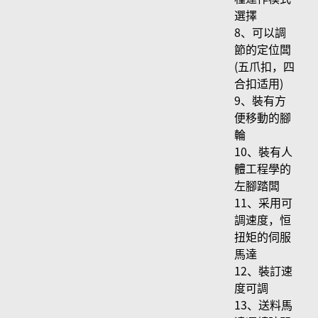
選擇
8、可以調
節的定位闆
(五爪扣，四
合扣适用)
9、裝有方
便移動的腳
輪
10、裝有人
體工程學的
左腳踏闆
11、采用可
調速度，恒
扭矩的伺服
馬達
12、裝訂速
度可調
13、送料馬