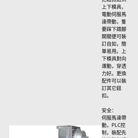
上下模具，
電動伺服馬
達帶動，隻
要踩下踏腳
開關便可裝
訂自如，簡
單易用。上
下模具對向
運動，穿透
力好。更換
配件可以裝
訂其它鈕
扣。
安全：
伺服馬達帶
動，PLC控
制，裝配先