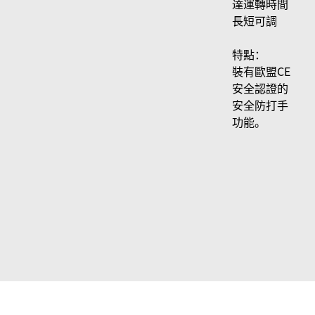
達運轉時間
長短可調
特點：
裝有歐盟CE
安全認證的
安全防打手
功能。