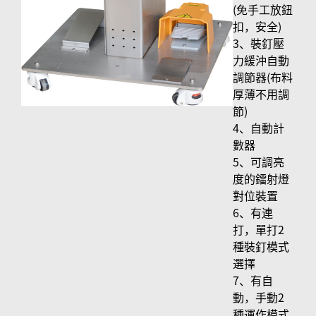
(免手工放鈕
扣，安全)
3、裝釘壓
力緩沖自動
調節器(布料
厚薄不用調
節)
4、自動計
數器
5、可調亮
度的鐳射燈
對位裝置
6、有連
打，單打2
種裝釘模式
選擇
7、有自
動，手動2
種運作模式