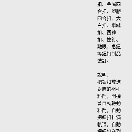
扣、金屬四
合扣、塑膠
四合扣、大
白扣、車縫
扣、西褲
扣、撞釘、
雞眼、急鈕
等鈕扣制品
裝訂。
說明：
把鈕扣放進
對應的4個
料鬥，開機
會自動轉動
料鬥，自動
把鈕扣排滿
軌道，自動
把鈕扣送到