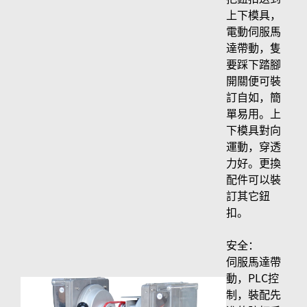
上下模具，
電動伺服馬
達帶動，隻
要踩下踏腳
開關便可裝
訂自如，簡
單易用。上
下模具對向
運動，穿透
力好。更換
配件可以裝
訂其它鈕
扣。
安全：
伺服馬達帶
動，PLC控
制，裝配先