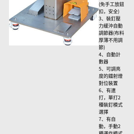
(免手工放鈕
扣，安全)
3、裝釘壓
力緩沖自動
調節器(布料
厚薄不用調
節)
4、自動計
數器
5、可調亮
度的鐳射燈
對位裝置
6、有連
打，單打2
種裝釘模式
選擇
7、有自
動，手動2
種運作模式