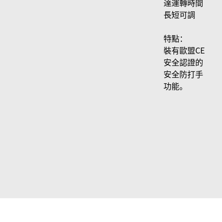
達運轉時間
長短可調
特點：
裝有歐盟CE
安全認證的
安全防打手
功能。