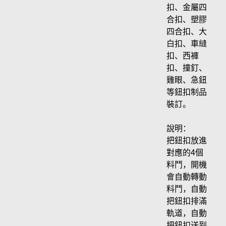
扣、金屬四
合扣、塑膠
四合扣、大
白扣、車縫
扣、西褲
扣、撞釘、
雞眼、急鈕
等鈕扣制品
裝訂。
說明：
把鈕扣放進
對應的4個
料鬥，開機
會自動轉動
料鬥，自動
把鈕扣排滿
軌道，自動
把鈕扣送到