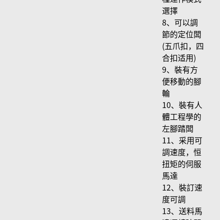
選擇
8、可以調
節的定位闆
(五爪扣，四
合扣适用)
9、裝有方
便移動的腳
輪
10、裝有人
體工程學的
左腳踏闆
11、采用可
調速度，恒
扭矩的伺服
馬達
12、裝訂速
度可調
13、送料馬