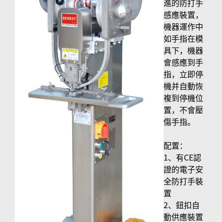
進的防打手
感應裝置，
機器運作中
如手指在模
具下，機器
會感應到手
指，立即停
機并自動恢
複到停機位
置，不會壓
傷手指。
配置：
1、有CE認
證的電子安
全防打手裝
置
2、鈕扣自
動供應裝置